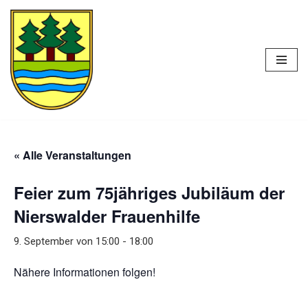
Zum
Heimatverein
Inhalt
Nierswalde e. V.
springen
« Alle Veranstaltungen
Feier zum 75jähriges Jubiläum der
Nierswalder Frauenhilfe
9. September von 15:00
-
18:00
Nähere Informationen folgen!