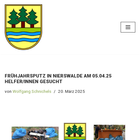
Zum
Heimatverein
Inhalt
Nierswalde e. V.
springen
FRÜHJAHRSPUTZ IN NIERSWALDE AM 05.04.25
HELFER/INNEN GESUCHT
von
Wolfgang Schnichels
20. März 2025