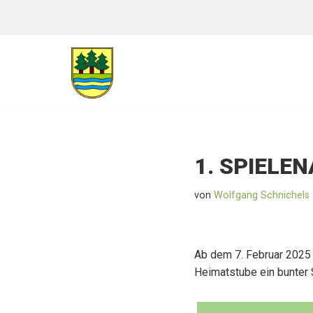
Zum
Inhalt
Heimatverein Nierswalde 
springen
1. SPIELE
von
Wolfgang Schnichels
Ab dem 7. Februar 2025 f
Heimatstube ein bunter S